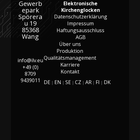
Gewerb
Elektronische
epark
Kirchenglocken
Spörera
Datenschutzerklärung
u 19
Impressum
85368
Haftungsausschluss
Wang
AGB
Über uns
Produktion
Qualitätsmanagement
info@ilv.eu
Karriere
+49 (0)
Kontakt
8709
9439011
DE
EN
SE
CZ
AR
FI
DK
|
|
|
|
|
|