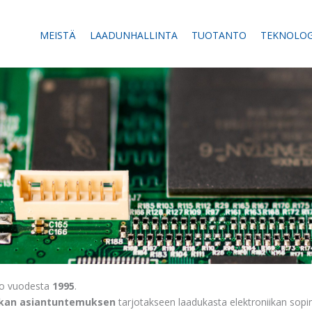
MEISTÄ
LAADUNHALLINTA
TUOTANTO
TEKNOLOG
 jo vuodesta
1995
.
kan asiantuntemuksen
tarjotakseen laadukasta elektroniikan sopi