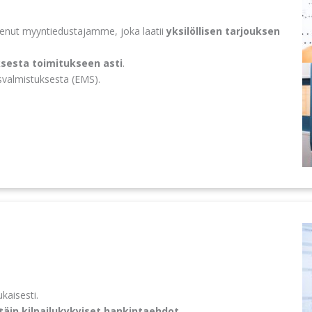
kenut myyntiedustajamme, joka laatii
yksilöllisen tarjouksen
ksesta toimitukseen asti
.
svalmistuksesta (EMS).
kaisesti.
ttäin kilpailukykyiset hankintaehdot
.