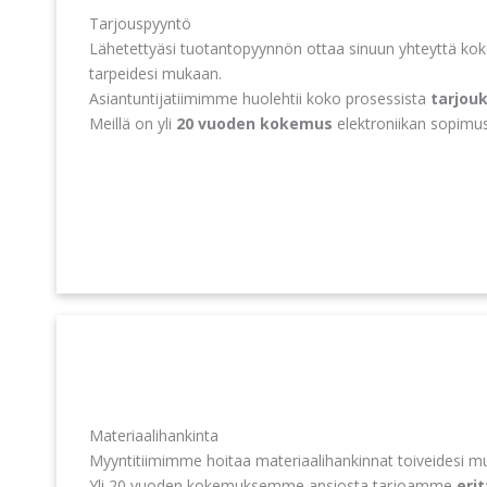
Tarjouspyyntö
Lähetettyäsi tuotantopyynnön ottaa sinuun yhteyttä ko
tarpeidesi mukaan.
Asiantuntijatiimimme huolehtii koko prosessista
tarjou
Meillä on yli
20 vuoden kokemus
elektroniikan sopimu
Materiaalihankinta
Myyntitiimimme hoitaa materiaalihankinnat toiveidesi mu
Yli 20 vuoden kokemuksemme ansiosta tarjoamme
eri