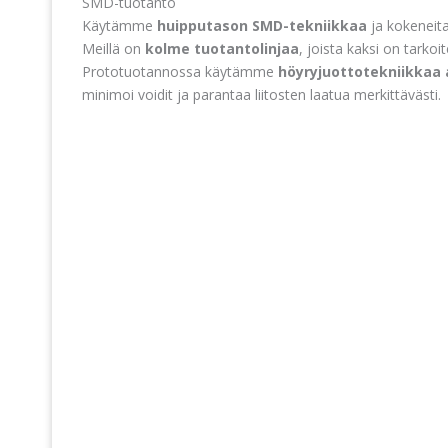
SMD-tuotanto
Käytämme
huipputason SMD-tekniikkaa
ja kokeneita 
Meillä on
kolme tuotantolinjaa
, joista kaksi on tarkoit
Prototuotannossa käytämme
höyryjuottotekniikkaa a
minimoi voidit ja parantaa liitosten laatua merkittävästi.