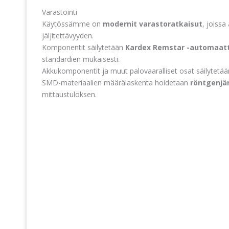
Varastointi
Käytössämme on
modernit varastoratkaisut
, joissa
jäljitettävyyden.
Komponentit säilytetään
Kardex Remstar -automaatt
standardien mukaisesti.
Akkukomponentit ja muut palovaaralliset osat säilytetä
SMD-materiaalien määrälaskenta hoidetaan
röntgenjär
mittaustuloksen.