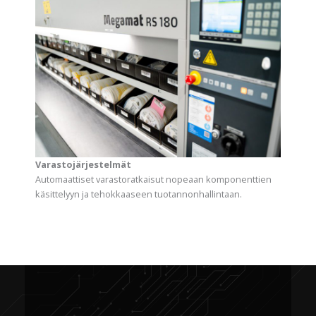
Varastojärjestelmät
Automaattiset varastoratkaisut nopeaan komponenttien
käsittelyyn ja tehokkaaseen tuotannonhallintaan.