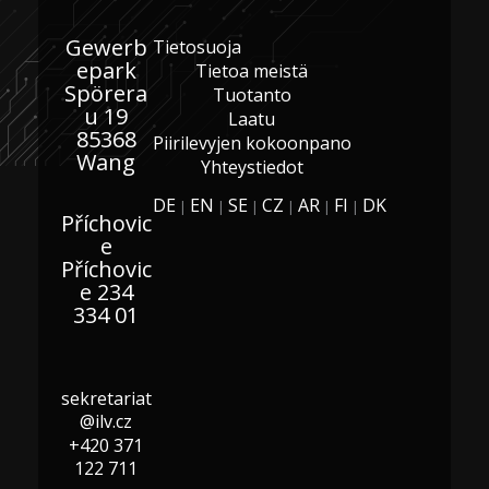
Gewerb
Tietosuoja
epark
Tietoa meistä
Spörera
Tuotanto
u 19
Laatu
85368
Piirilevyjen kokoonpano
Wang
Yhteystiedot
DE
EN
SE
CZ
AR
FI
DK
|
|
|
|
|
|
Příchovic
e
Příchovic
e 234
334 01
sekretariat
@ilv.cz
+420 371
122 711