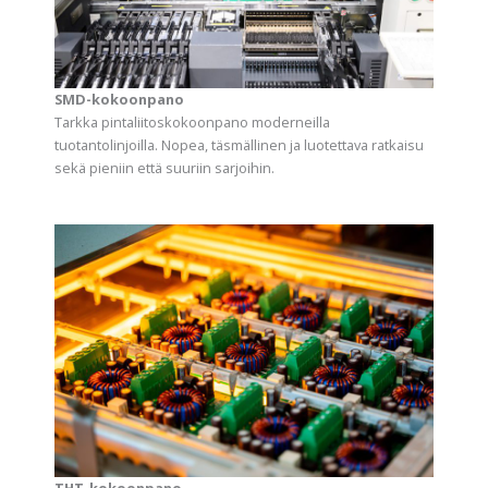
SMD-kokoonpano
Tarkka pintaliitoskokoonpano moderneilla
tuotantolinjoilla. Nopea, täsmällinen ja luotettava ratkaisu
sekä pieniin että suuriin sarjoihin.
THT-kokoonpano