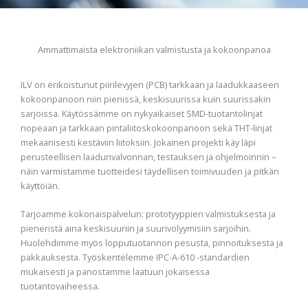
Ammattimaista elektroniikan valmistusta ja kokoonpanoa
ILV on erikoistunut piirilevyjen (PCB) tarkkaan ja laadukkaaseen
kokoonpanoon niin pienissä, keskisuurissa kuin suurissakin
sarjoissa. Käytössämme on nykyaikaiset SMD-tuotantolinjat
nopeaan ja tarkkaan pintaliitoskokoonpanoon sekä THT-linjat
mekaanisesti kestäviin liitoksiin. Jokainen projekti käy läpi
perusteellisen laadunvalvonnan, testauksen ja ohjelmoinnin –
näin varmistamme tuotteidesi täydellisen toimivuuden ja pitkän
käyttöiän.
Tarjoamme kokonaispalvelun: prototyyppien valmistuksesta ja
pieneristä aina keskisuuriin ja suurivolyymisiin sarjoihin.
Huolehdimme myös lopputuotannon pesusta, pinnoituksesta ja
pakkauksesta. Työskentelemme IPC-A-610 -standardien
mukaisesti ja panostamme laatuun jokaisessa
tuotantovaiheessa.