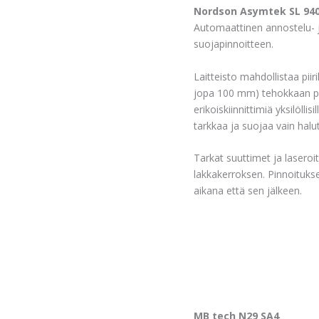
Nordson Asymtek SL 94
Automaattinen annostelu- j
suojapinnoitteen.
Laitteisto mahdollistaa pi
jopa 100 mm) tehokkaan pi
erikoiskiinnittimiä yksilölli
tarkkaa ja suojaa vain halut
Tarkat suuttimet ja lasero
lakkakerroksen. Pinnoitukse
aikana että sen jälkeen.
MB tech N29 SA4