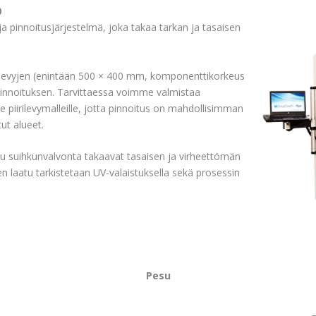
0
a pinnoitusjärjestelmä, joka takaa tarkan ja tasaisen
irilevyjen (enintään 500 × 400 mm, komponenttikorkeus
nnoituksen. Tarvittaessa voimme valmistaa
sille piirilevymalleille, jotta pinnoitus on mahdollisimman
ut alueet.
itu suihkunvalvonta takaavat tasaisen ja virheettömän
n laatu tarkistetaan UV-valaistuksella sekä prosessin
Pesu