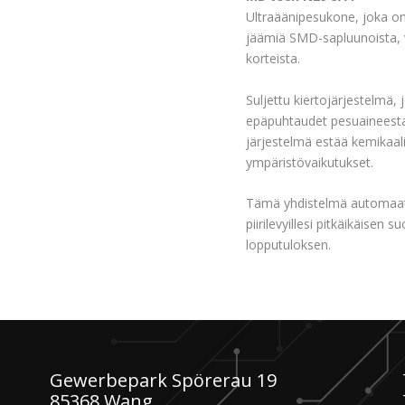
Ultraäänipesukone, joka on
jäämiä SMD-sapluunoista, vä
korteista.
Suljettu kiertojärjestelmä,
epäpuhtaudet pesuaineesta
järjestelmä estää kemikaa
ympäristövaikutukset.
Tämä yhdistelmä automaatt
piirilevyillesi pitkäikäisen
lopputuloksen.
Gewerbepark Spörerau 19
85368 Wang