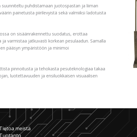
 suunniteltu puhdistamaan juotospastan ja liiman
ärin painetuista piirilevyistä sekä valmiiksi ladotuista
 jossa on sisäänrakennettu suodatus, erottaa
 ja varmistaa jatkuvasti korkean pesulaadun. Samalla
lien pääsyn ympäristöön ja minimoi
ista pinnoitusta ja tehokasta pesuteknologiaa takaa
 suojan, luotettavuuden ja ensiluokkaisen visuaalisen
Tietoa meistä
Tuotanto