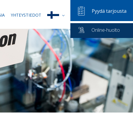
Pyydä tarjousta
IA
YHTEYSTIEDOT
Online-huolto