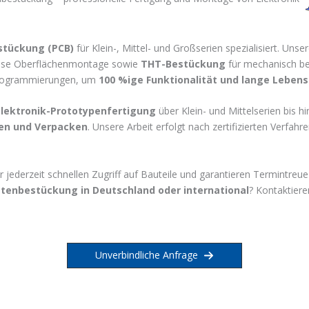
stückung (PCB)
für Klein-, Mittel- und Großserien spezialisiert. Un
äzise Oberflächenmontage sowie
THT-Bestückung
für mechanisch be
 Programmierungen, um
100 %ige Funktionalität und lange Leben
Elektronik-Prototypenfertigung
über Klein- und Mittelserien bis h
ren und Verpacken
. Unsere Arbeit erfolgt nach zertifizierten Verfa
 jederzeit schnellen Zugriff auf Bauteile und garantieren Termintreu
attenbestückung in Deutschland oder international
? Kontaktier
Unverbindliche Anfrage