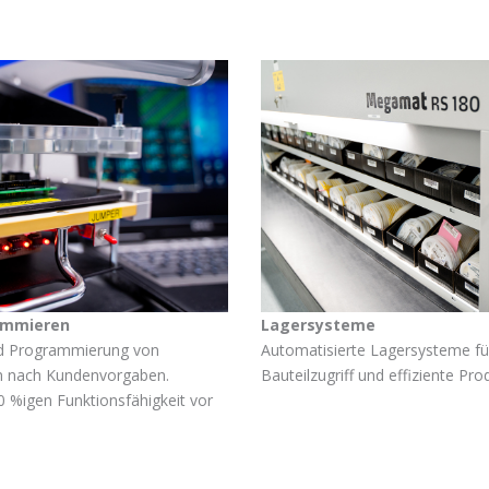
ammieren
Lagersysteme
nd Programmierung von
Automatisierte Lagersysteme fü
n nach Kundenvorgaben.
Bauteilzugriff und effiziente Pr
0 %igen Funktionsfähigkeit vor