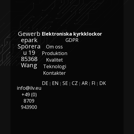
Gewerb
Elektroniska kyrkklockor
epark
GDPR
Spörera
Om oss
u 19
Produktion
85368
Kvalitet
Wang
Teknologi
Kontakter
DE
EN
SE
CZ
AR
FI
DK
|
|
|
|
|
|
info@ilv.eu
+49 (0)
8709
943900