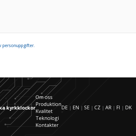
 personuppgifter.
Om oss
Produktion
DE
EN
SE
CZ
AR
FI
DK
ka kyrkklockor
|
|
|
|
|
|
Kvalitet
Teknologi
Kontakter