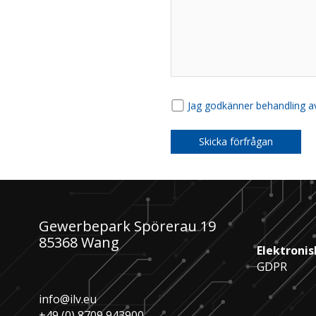
Jag godkänner behandling av
Gewerbepark Spörerau 19
85368 Wang
Elektronis
GDPR
info@ilv.eu
+49 (0) 8709 943900