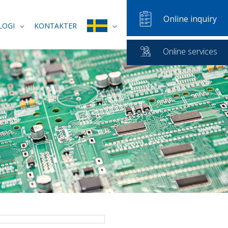
Online inquiry
LOGI
KONTAKTER
Online services