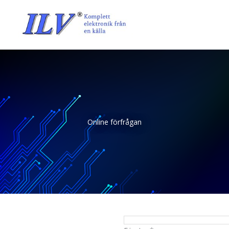
Hoppa
till
innehåll
Online förfrågan