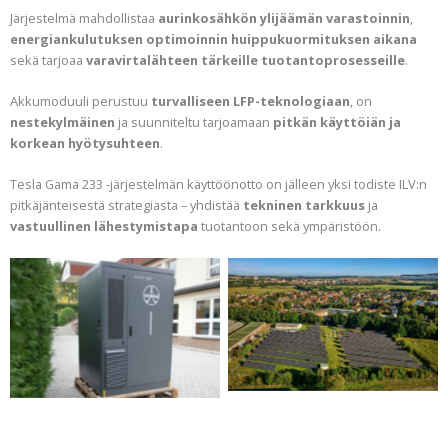
Järjestelmä mahdollistaa
aurinkosähkön ylijäämän varastoinnin
,
energiankulutuksen optimoinnin huippukuormituksen aikana
sekä tarjoaa
varavirtalähteen tärkeille tuotantoprosesseille
.
Akkumoduuli perustuu
turvalliseen LFP-teknologiaan
, on
nestekylmäinen
ja suunniteltu tarjoamaan
pitkän käyttöiän ja
korkean hyötysuhteen
.
Tesla Gama 233 -järjestelmän käyttöönotto on jälleen yksi todiste ILV:n
pitkäjänteisestä strategiasta – yhdistää
tekninen tarkkuus
ja
vastuullinen lähestymistapa
tuotantoon sekä ympäristöön.
ILV s.r.o. Příchovice 2025
SAMSUNG CSC