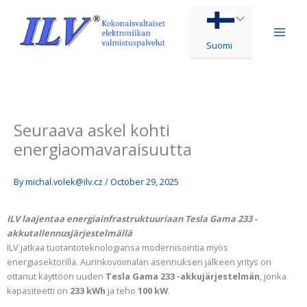
Skip
to
content
Suomi
Seuraava askel kohti
energiaomavaraisuutta
By
michal.volek@ilv.cz
/
October 29, 2025
ILV laajentaa energiainfrastruktuuriaan Tesla Gama 233 -
akkutallennusjärjestelmällä
ILV jatkaa tuotantoteknologiansa modernisointia myös
energiasektorilla. Aurinkovoimalan asennuksen jälkeen yritys on
ottanut käyttöön uuden
Tesla Gama 233 -akkujärjestelmän
, jonka
kapasiteetti on
233 kWh
ja teho
100 kW
.