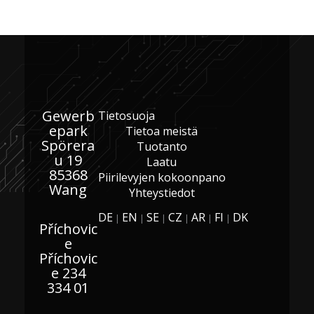
Gewerb
Tietosuoja
epark
Tietoa meistä
Spörera
Tuotanto
u 19
Laatu
85368
Piirilevyjen kokoonpano
Wang
Yhteystiedot
DE
EN
SE
CZ
AR
FI
DK
|
|
|
|
|
|
Příchovic
e
Příchovic
e 234
334 01