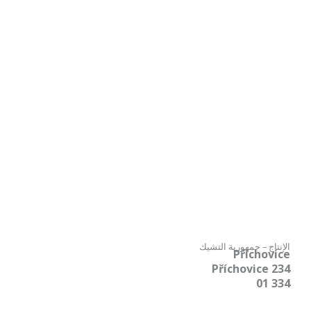
الإنتاج – جمهورية التشيك
Příchovice
Příchovice 234
334 01