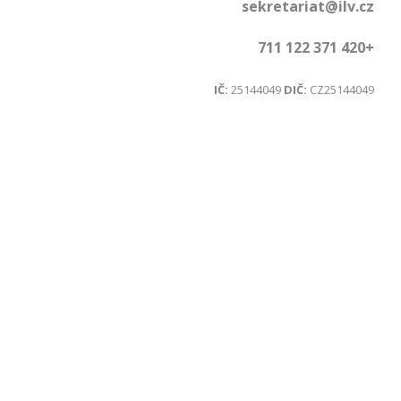
sekretariat@ilv.cz
+420 371 122 711
IČ:
25144049
DIČ:
CZ25144049