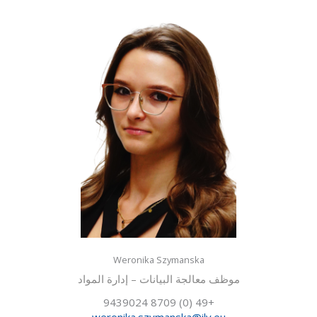
Weronika Szymanska
موظف معالجة البيانات – إدارة المواد
+49 (0) 8709 9439024
weronika.szymanska@ilv.eu