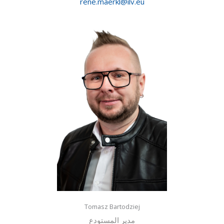
rene.
maerkl
@ilv.eu
Tomasz Bartodziej
مدير المستودع